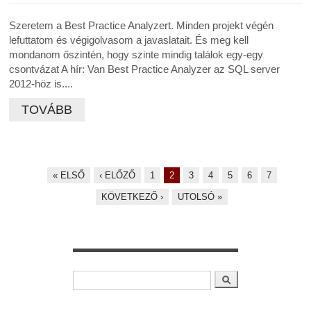
Szeretem a Best Practice Analyzert. Minden projekt végén
lefuttatom és végigolvasom a javaslatait. És meg kell
mondanom őszintén, hogy szinte mindig találok egy-egy
csontvázat A hír: Van Best Practice Analyzer az SQL server
2012-höz is....
TOVÁBB
« ELSŐ
‹ ELŐZŐ
1
2
3
4
5
6
7
Oldalak
KÖVETKEZŐ ›
UTOLSÓ »
Keresés
Keresés űrlap