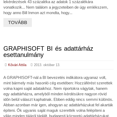
lekérdezések 43 százaléka az adatok 1 százalékára
vonatkozik... Nem találom a jegyzeteiben de úgy emlékszem,
hogy anno Bill Inmon azt mondta, hogy...
TOVÁBB
GRAPHISOFT BI és adattárház
esettanulmány
Kővári Attila
2013. október 13.
A GRAPHISOFT-nál a BI bevezetés indikátora ugyanaz volt,
mint bármely más hasonló cég esetében: Hozzáférést szerettek
volna kapni saját adataikhoz. Nem riportokra vágytak, hanem
egy adattárházra, amelyből minden kérdésükre nagyon rövid
időn belül választ kaphatnak. Ebben eddig nincs semmi különös.
Abban azonban már igen, ahogyan az adattárházukat fel akarták
építeni. Ők ugyanis saját maguk szerették volna felépíteni a
világ minden tájáról táplált, budapesti központú adattárházukat.