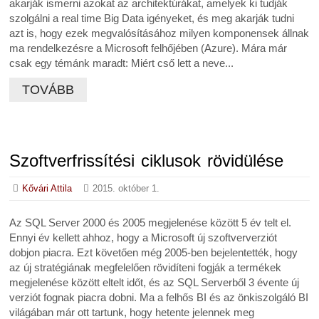
akarják ismerni azokat az architektúrákat, amelyek ki tudják
szolgálni a real time Big Data igényeket, és meg akarják tudni
azt is, hogy ezek megvalósításához milyen komponensek állnak
ma rendelkezésre a Microsoft felhőjében (Azure). Mára már
csak egy témánk maradt: Miért cső lett a neve...
TOVÁBB
Szoftverfrissítési ciklusok rövidülése
Kővári Attila
2015. október 1.
Az SQL Server 2000 és 2005 megjelenése között 5 év telt el.
Ennyi év kellett ahhoz, hogy a Microsoft új szoftververziót
dobjon piacra. Ezt követően még 2005-ben bejelentették, hogy
az új stratégiának megfelelően rövidíteni fogják a termékek
megjelenése között eltelt időt, és az SQL Serverből 3 évente új
verziót fognak piacra dobni. Ma a felhős BI és az önkiszolgáló BI
világában már ott tartunk, hogy hetente jelennek meg