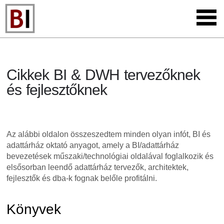
Cikkek BI & DWH tervezőknek
és fejlesztőknek
Az alábbi oldalon összeszedtem minden olyan infót, BI és
adattárház oktató anyagot, amely a BI/adattárház
bevezetések műszaki/technológiai oldalával foglalkozik és
elsősorban leendő adattárház tervezők, architektek,
fejlesztők és dba-k fognak belőle profitálni.
Könyvek