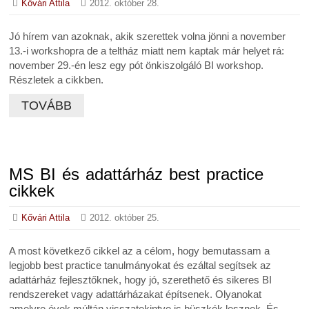
Kővári Attila
2012. október 28.
Jó hírem van azoknak, akik szerettek volna jönni a november
13.-i workshopra de a teltház miatt nem kaptak már helyet rá:
november 29.-én lesz egy pót önkiszolgáló BI workshop.
Részletek a cikkben.
TOVÁBB
MS BI és adattárház best practice
cikkek
Kővári Attila
2012. október 25.
A most következő cikkel az a célom, hogy bemutassam a
legjobb best practice tanulmányokat és ezáltal segítsek az
adattárház fejlesztőknek, hogy jó, szerethető és sikeres BI
rendszereket vagy adattárházakat építsenek. Olyanokat
amelyre évek múltán visszatekintve is büszkék lesznek. És