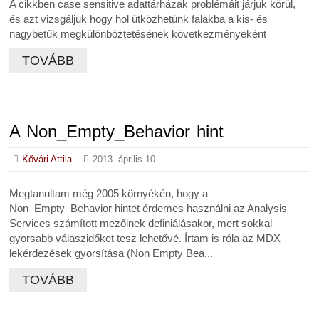
A cikkben case sensitive adattárházak problémáit járjuk körül,
és azt vizsgáljuk hogy hol ütközhetünk falakba a kis- és
nagybetűk megkülönböztetésének következményeként
TOVÁBB
A Non_Empty_Behavior hint
Kővári Attila
2013. április 10.
Megtanultam még 2005 környékén, hogy a
Non_Empty_Behavior hintet érdemes használni az Analysis
Services számított mezőinek definiálásakor, mert sokkal
gyorsabb válaszidőket tesz lehetővé. Írtam is róla az MDX
lekérdezések gyorsítása (Non Empty Bea...
TOVÁBB