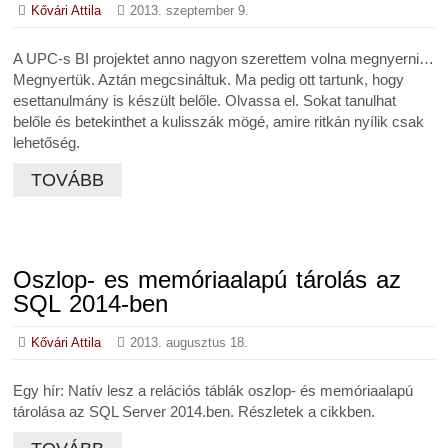
Kővári Attila
2013. szeptember 9.
A UPC-s BI projektet anno nagyon szerettem volna megnyerni…
Megnyertük. Aztán megcsináltuk. Ma pedig ott tartunk, hogy
esettanulmány is készült belőle. Olvassa el. Sokat tanulhat
belőle és betekinthet a kulisszák mögé, amire ritkán nyílik csak
lehetőség.
TOVÁBB
Oszlop- es memóriaalapú tárolás az
SQL 2014-ben
Kővári Attila
2013. augusztus 18.
Egy hír: Natív lesz a relációs táblák oszlop- és memóriaalapú
tárolása az SQL Server 2014.ben. Részletek a cikkben.