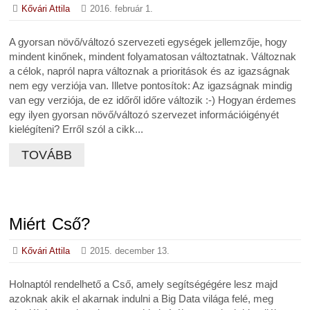
Kővári Attila
2016. február 1.
A gyorsan növő/változó szervezeti egységek jellemzője, hogy
mindent kinőnek, mindent folyamatosan változtatnak. Változnak
a célok, napról napra változnak a prioritások és az igazságnak
nem egy verziója van. Illetve pontosítok: Az igazságnak mindig
van egy verziója, de ez időről időre változik :-) Hogyan érdemes
egy ilyen gyorsan növő/változó szervezet információigényét
kielégíteni? Erről szól a cikk...
TOVÁBB
Miért Cső?
Kővári Attila
2015. december 13.
Holnaptól rendelhető a Cső, amely segítségégére lesz majd
azoknak akik el akarnak indulni a Big Data világa felé, meg