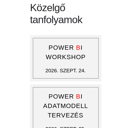
Közelgő
tanfolyamok
POWER
B
I
WORKSHOP
2026. SZEPT. 24.
POWER
B
I
ADATMODELL
TERVEZÉS