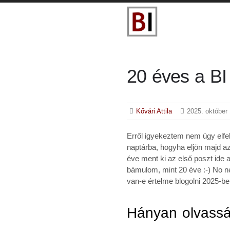
20 éves a BI 
Kővári Attila
2025. október 
Erről igyekeztem nem úgy elfel
naptárba, hogyha eljön majd az i
éve ment ki az első poszt ide 
bámulom, mint 20 éve :-) No n
van-e értelme blogolni 2025-be
Hányan olvass