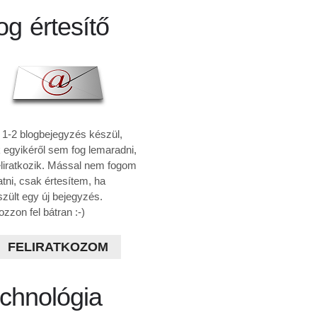
og értesítő
 1-2 blogbejegyzés készül,
 egyikéről sem fog lemaradni,
eliratkozik. Mással nem fogom
atni, csak értesítem, ha
szült egy új bejegyzés.
ozzon fel bátran :-)
FELIRATKOZOM
chnológia