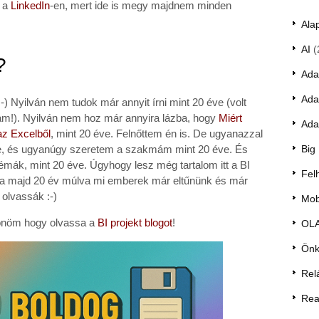
e a
LinkedIn
-en, mert ide is megy majdnem minden
Ala
AI
(
?
Ada
Ada
:-) Nyilván nem tudok már annyit írni mint 20 éve (volt
tam!). Nyilván nem hoz már annyira lázba, hogy
Miért
Ada
az Excelből
, mint 20 éve. Felnőttem én is. De ugyanazzal
ve, és ugyanúgy szeretem a szakmám mint 20 éve. És
Big
émák, mint 20 éve. Úgyhogy lesz még tartalom itt a BI
Fel
 ha majd 20 év múlva mi emberek már eltűnünk és már
 olvassák :-)
Mobi
zönöm hogy olvassa a
BI projekt blogot
!
OL
Önk
Rel
Rea