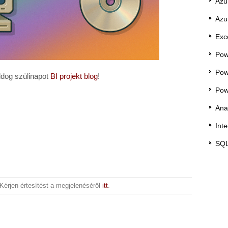
Azu
Azu
Exc
Pow
Pow
ldog szülinapot
BI projekt blog
!
Pow
Ana
Int
SQL
Kérjen értesítést a megjelenéséről
itt
.