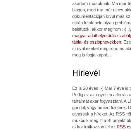
akartam másoknak. Ma már techn
blogon, mert ma már nincs akk
dokumentációján kívül más sz
ritkán futok bele olyan problé
belefutok, akkor megírom :-) I
magyar adathelyesírás szabál
tábla- és oszlopnevekben
. Eze
szóval ezeket megírom, és aki 
meg is fogja kapni…
Hírlevél
Ez is 20 éves :-) Már 7 éve is
Pedig ez az egyetlen a forrás 
tartalmat akar fogyasztani. A L
gondol, vagy amiért fizetnek.
olvassuk a híreket. Az RSS-ről
működik még itt a BI projekt b
akkor iratkozzon fel az
RSS cs