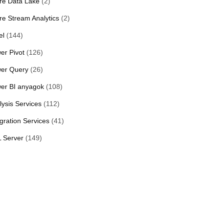
re Data Lake
(2)
re Stream Analytics
(2)
el
(144)
er Pivot
(126)
er Query
(26)
er BI anyagok
(108)
lysis Services
(112)
egration Services
(41)
 Server
(149)