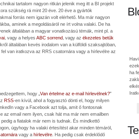
ikai tartalom nagyon ritkán jelenik meg itt a BI projekt
Bl
ora szükség rá mint 20 éve. 20 éve a gyártók
akmai forrás nem igazán volt elérhető. Ma már nagyon
mákba, aminek a megoldásáról ne írt volna valaki. De ha
lyenek általában a magyar vonatkozású témák, mint pl. a
yai
, vagy a helyes
ABC sorrend
, vagy az
ékezetes betűk
kről általában kevés irodalom van a külföldi szaksajtóban,
fel van iratkozva az RRS csatornára vagy a hírlevélre az
Havi
ezek
ha f
zakl
elké
Iratk
 pedzegettem, hogy „
Van értelme az e-mail hírlevélnek?
”
az
RSS
-en kívül, ahol a fogyasztó dönti el, hogy milyen
inkedIn vagy a Facebook azt tolja, amit ő fontosnak
 De az email nem ilyen, csak hát ma már nem emailben
 pedig a fiatalok már nem is tudnak. És mindkettő
Te
logon, úgyhogy ha valaki értesítést akar minden témáról,
atornára
vagy a
hírlevélre
. Ha pedig csak érdeklődő