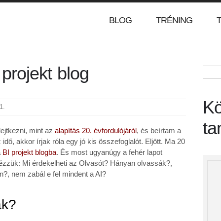
BLOG
TRÉNING
projekt blog
Ke
Kö
1.
ta
ejtkezni, mint az
alapítás 20. évfordulójáról
, és beírtam a
dő, akkor írjak róla egy jó kis összefoglalót. Eljött. Ma 20
a
BI projekt blogba
. És most ugyanúgy a fehér lapot
ézzük: Mi érdekelheti az Olvasót? Hányan olvassák?,
n?, nem zabál e fel mindent a AI?
ák?