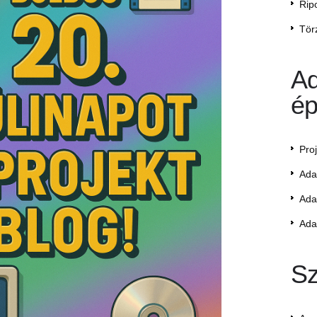
Rip
Tör
Ad
ép
Pro
Ada
Ada
Ada
Sz