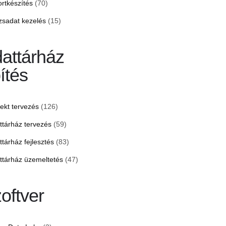
ortkészítés
(70)
zsadat kezelés
(15)
attárház
ítés
jekt tervezés
(126)
ttárház tervezés
(59)
ttárház fejlesztés
(83)
ttárház üzemeltetés
(47)
oftver