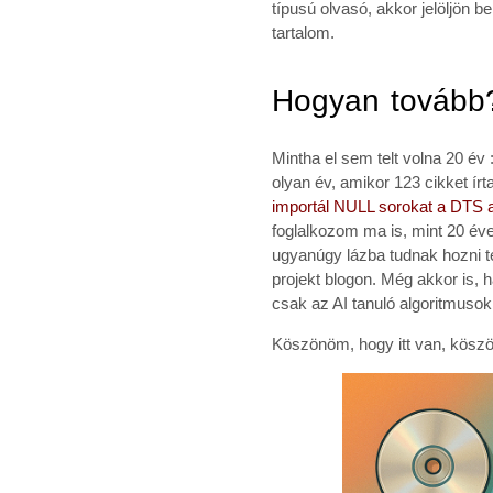
típusú olvasó, akkor jelöljön b
tartalom.
Hogyan tovább
Mintha el sem telt volna 20 év 
olyan év, amikor 123 cikket ír
importál NULL sorokat a DTS 
foglalkozom ma is, mint 20 é
ugyanúgy lázba tudnak hozni t
projekt blogon. Még akkor is,
csak az AI tanuló algoritmusok
Köszönöm, hogy itt van, kös