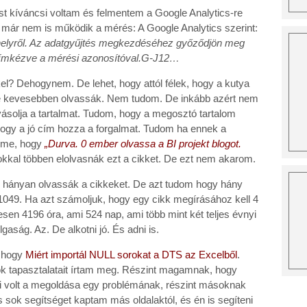
 kíváncsi voltam és felmentem a Google Analytics-re
e már nem is működik a mérés: A Google Analytics szerint:
elyről. Az adatgyűjtés megkezdéséhez győződjön meg
 címkézve a mérési azonosítóval.G-J12…
? Dehogynem. De lehet, hogy attól félek, hogy a kutya
e kevesebben olvassák. Nem tudom. De inkább azért nem
yásolja a tartalmat. Tudom, hogy a megosztó tartalom
hogy a jó cím hozza a forgalmat. Tudom ha ennek a
címe, hogy
„Durva. 0 ember olvassa a BI projekt blogot.
okkal többen elolvasnák ezt a cikket. De ezt nem akarom.
hányan olvassák a cikkeket. De azt tudom hogy hány
 1049. Ha azt számoljuk, hogy egy cikk megírásához kell 4
esen 4196 óra, ami 524 nap, ami több mint két teljes évnyi
ág. Az. De alkotni jó. És adni is.
, hogy
Miért importál NULL sorokat a DTS az Excelből
.
k tapasztalatait írtam meg. Részint magamnak, hogy
i volt a megoldása egy problémának, részint másoknak
is sok segítséget kaptam más oldalaktól, és én is segíteni