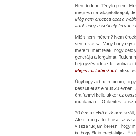
Nem tudom. Tényleg nem. Most
megnézni a látogatottságot, d
Még nem érkezett adat a webh
arról, hogy a webhely fel van
Miért nem mérem? Nem érdekel
sem olvassa. Vagy hogy egyr
mérem, mert félek, hogy befol
generálja a forgalmat. Tudom 
bejegyzésnek az lett volna a 
Mégis mii történik itt?
” akkor s
Úgyhogy azt nem tudom, hogy 
készült el az elmúlt 20 évben:
óra (annyi kell), akkor ez össz
munkanap… Önkéntes rabszolgas
20 éve az első cikk arról szólt
Akkor még a technikai szíváso
vissza tudjam keresni, hogy m
is, hogy ők is megtalálják. Én 