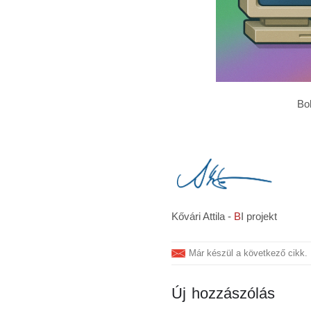
Bo
Kővári Attila -
B
I projekt
Már készül a következő cikk. 
Új hozzászólás