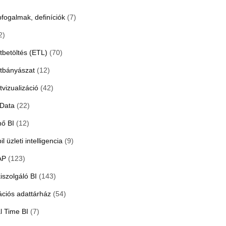
pfogalmak, definíciók
(7)
2)
tbetöltés (ETL)
(70)
tbányászat
(12)
tvizualizáció
(42)
 Data
(22)
hő BI
(12)
l üzleti intelligencia
(9)
AP
(123)
iszolgáló BI
(143)
ációs adattárház
(54)
l Time BI
(7)