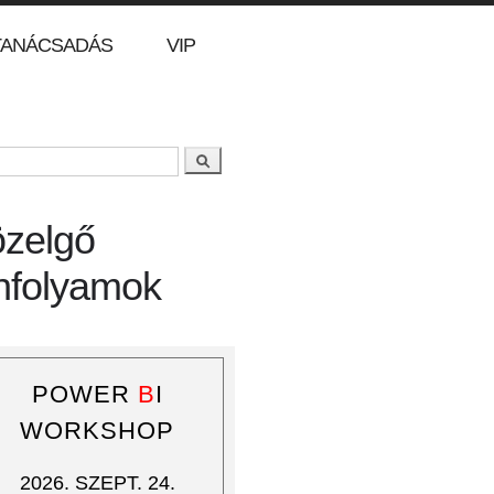
TANÁCSADÁS
VIP
Keresés
resés űrlap
zelgő
nfolyamok
POWER
B
I
WORKSHOP
2026. SZEPT. 24.