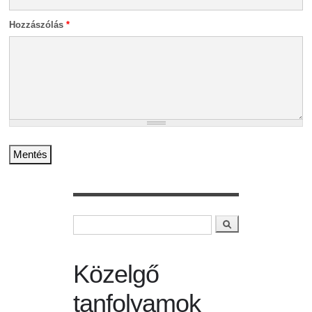
Hozzászólás
*
Keresés
Keresés űrlap
Közelgő
tanfolyamok