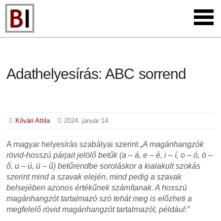
Adathelyesírás: ABC sorrend
Kővári Attila
2024. január 14.
A magyar helyesírás szabályai szerint
„A magánhangzók
rövid-hosszú párjait jelölő betűk (a – á, e – é, i – í, o – ó, ö –
ő, u – ú, ü – ű) betűrendbe soroláskor a kialakult szokás
szerint mind a szavak elején, mind pedig a szavak
belsejében azonos értékűnek számítanak. A hosszú
magánhangzót tartalmazó szó tehát meg is előzheti a
megfelelő rövid magánhangzót tartalmazót, például:”