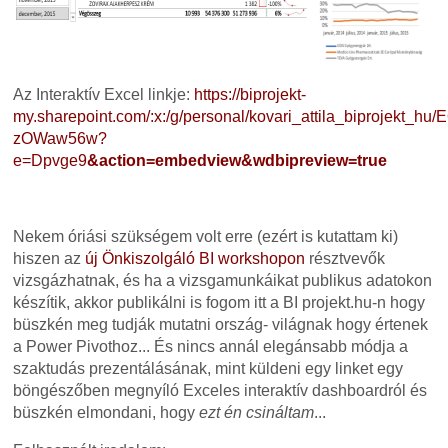
Az Interaktív Excel linkje:
https://biprojekt-
my.sharepoint.com/:x:/g/personal/kovari_attila_biprojek
zOWaw56w?
e=Dpvge9
&action=embedview&wdbipreview=true
Nekem óriási szükségem volt erre (ezért is kutattam ki)
hiszen az
új Önkiszolgáló BI workshopon
résztvevők
vizsgázhatnak, és ha a vizsgamunkáikat publikus adatokon
készítik, akkor publikálni is fogom itt a BI projekt.hu-n hogy
büszkén meg tudják mutatni ország- világnak hogy értenek
a Power Pivothoz... És nincs annál elegánsabb módja a
szaktudás prezentálásának, mint küldeni egy linket egy
böngészőben megnyíló Exceles interaktív dashboardról és
büszkén elmondani, hogy
ezt én csináltam
...