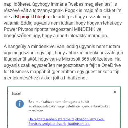
napi időkeret, úgyhogy immár a "webes megjelenítés" is
részévé vált a törzsanyagnak. Fogok is majd róla cikket írni
ide a
BI projekt blogba
, de addig is hagy osszak meg
valamit: Eddig ugyanis nem tudtam hogy hogyan lehet egy
Power Pivotos riportot megosztani MINDENKIvel
böngészőben úgy, hogy a riport interaktív maradjon.
A hangsúly a mindenkivel van, eddig ugyanis nem tudtam
úgy megosztani egy fájlt, hogy ahhoz mindenki hozzáférjen
függetlenül attól, hogy van-e Microsoft 365 előfizetése. Ha
ugyanis csak egyszerűen megosztottam a fájlt a OneDrive
for Business mappából (generáltam egy guest linket a fájl
megtekintéséhez) akkor jött a hibaüzenet: