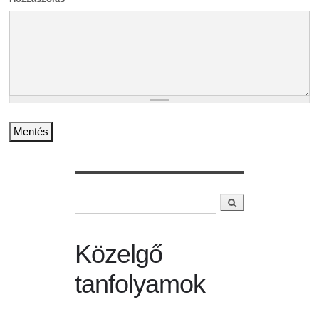
Keresés
Keresés űrlap
Közelgő
tanfolyamok