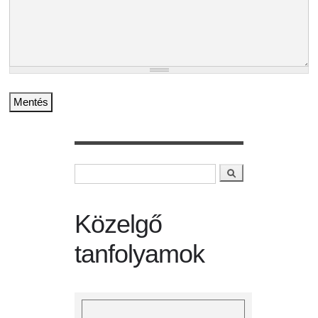
Keresés
Keresés űrlap
Közelgő
tanfolyamok