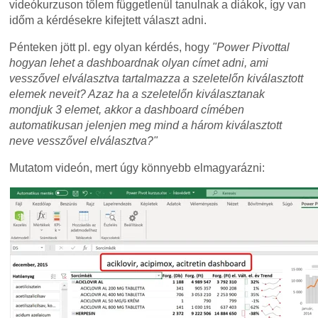
videókurzuson tőlem függetlenül tanulnak a diákok, így van
időm a kérdésekre kifejtett választ adni.
Pénteken jött pl. egy olyan kérdés, hogy
"Power Pivottal
hogyan lehet a dashboardnak olyan címet adni, ami
vesszővel elválasztva tartalmazza a szeletelőn kiválasztott
elemek neveit? Azaz ha a szeletelőn kiválasztanak
mondjuk 3 elemet, akkor a dashboard címében
automatikusan jelenjen meg mind a három kiválasztott
neve vesszővel elválasztva?"
Mutatom videón, mert úgy könnyebb elmagyarázni: