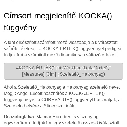
Címsort megjelenítő KOCKA()
függvény
A fent elkészített számított mező visszaadja a kiválasztott
szűrőfeltételeket, a KOCKA.ÉRTÉK() függvénnyel pedig ki
tudjuk írni a számított mező dinamikusan változó értékét:
=KOCKA.ÉRTÉK("ThisWorkbookDataModel";"
[Measures].[Cím]"; Szeletelő_Hatóanyag)
Ahol a Szeletelő_Hatóanyag a Hatóanyag szeletelő neve.
Megj.: Angol Excelt használók a KOCKA.ÉRTÉK()
függvény helyett a CUBEVALUE() függvényt használják, a
Szeletelő helyére a Slicer szót írják.
Összefoglalva
: Ma már Excelben is viszonylag
egyszerűen ki tudjuk írni egy szeletelő összes kiválasztott