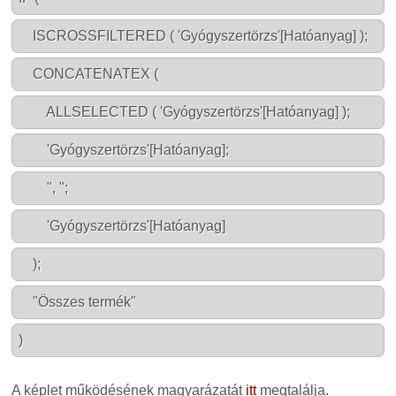
ISCROSSFILTERED ( 'Gyógyszertörzs'[Hatóanyag] );
CONCATENATEX (
ALLSELECTED ( 'Gyógyszertörzs'[Hatóanyag] );
'Gyógyszertörzs'[Hatóanyag];
", ";
'Gyógyszertörzs'[Hatóanyag]
);
"Összes termék"
)
A képlet működésének magyarázatát
itt
megtalálja.