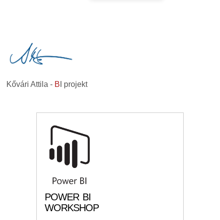
Kővári Attila -
B
I projekt
POWER BI
WORKSHOP