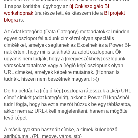
1 napos korlátba, úgyhogy az
új Önkiszolgáló BI
workshopnak
úra része lett, és kiteszem ide a
BI projekt
blogra
is.
Az Adat kategória (Data Category) metaadatokkal minden
egyes oszlopot fel tudunk címkézni olyan speciális
címkékkel, amelyek segítenek az Excelnek és a Power BI-
nak érteni, hogy mi is található az adott oszlopban. Ők
ugyanis nem tudják, hogy a [megyeszékhely] oszlopunk
városokat tartalmaz vagy a [régió kép] oszlopunk olyan
URL címeket, amelyek képekre mutatnak. (Honnan is
tudnák, hiszen nem beszélnek magyarul :-))
De ha például a [régió kép] oszlopra rátesszük a „kép URL
címe” címkét (adat kategóriát), akkor a Power BI kapásból
tudni fogja, hogy ha ezt a mezőt húzzuk be egy táblázatba,
akkor nem az URL-t kell megjeleníteni, hanem a mögötte
lévő képet
A másik gyakran használt címke, a címek különböző
attribútumai. (Pl.: megye, város, stb)