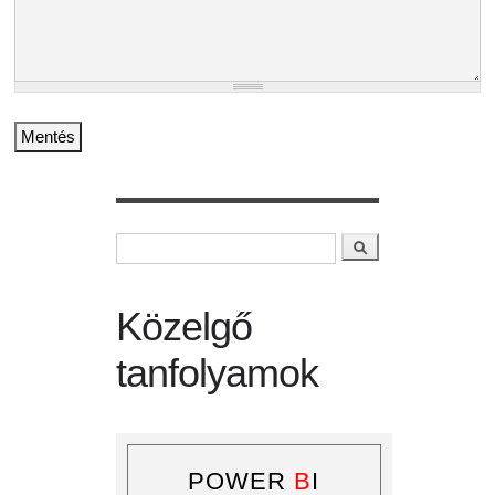
Keresés
Keresés űrlap
Közelgő
tanfolyamok
POWER
B
I