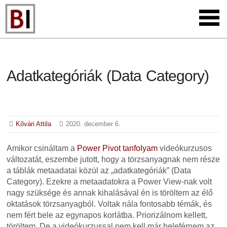
Adatkategóriák (Data Category)
Kővári Attila
2020. december 6.
Amikor csináltam a
Power Pivot tanfolyam
videókurzusos
változatát, eszembe jutott, hogy a törzsanyagnak nem része
a táblák metaadatai közül az „adatkategóriák” (Data
Category). Ezekre a metaadatokra a Power View-nak volt
nagy szüksége és annak kihalásával én is töröltem az élő
oktatások törzsanyagból. Voltak nála fontosabb témák, és
nem fért bele az egynapos korlátba. Priorizálnom kellett,
töröltem. De a videókurzussal nem kell már beleférnem az