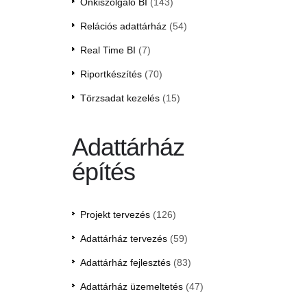
Önkiszolgáló BI
(143)
Relációs adattárház
(54)
Real Time BI
(7)
Riportkészítés
(70)
Törzsadat kezelés
(15)
Adattárház
építés
Projekt tervezés
(126)
Adattárház tervezés
(59)
Adattárház fejlesztés
(83)
Adattárház üzemeltetés
(47)