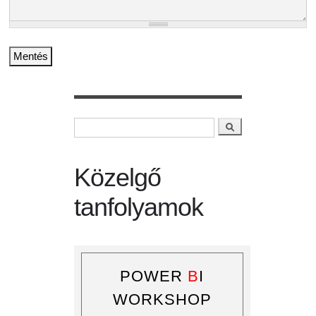
Keresés
Keresés űrlap
Közelgő
tanfolyamok
POWER
B
I
WORKSHOP