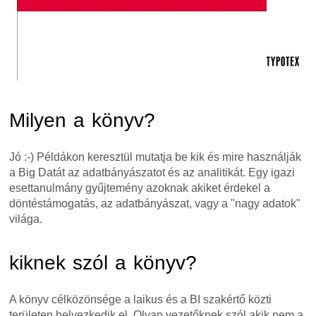
Milyen a könyv?
Jó :-) Példákon keresztül mutatja be kik és mire használják
a Big Datát az adatbányászatot és az analitikát. Egy igazi
esettanulmány gyűjtemény azoknak akiket érdekel a
döntéstámogatás, az adatbányászat, vagy a "nagy adatok"
világa.
kiknek szól a könyv?
A könyv célközönsége a laikus és a BI szakértő közti
területen helyezkedik el. Olyan vezetőknek szól akik nem a