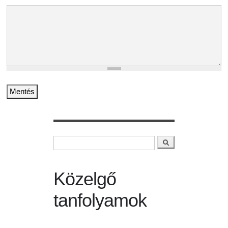
Keresés
Keresés űrlap
Közelgő
tanfolyamok