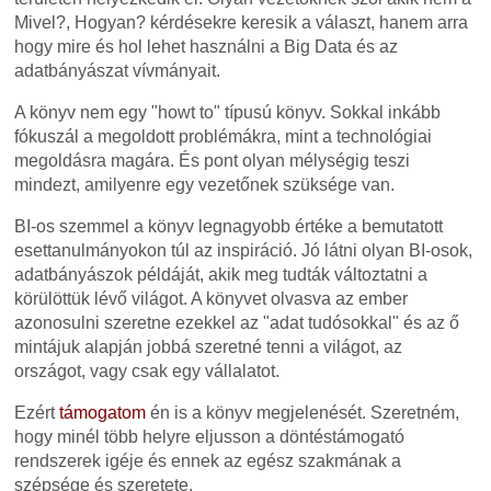
Mivel?, Hogyan? kérdésekre keresik a választ, hanem arra
hogy mire és hol lehet használni a Big Data és az
adatbányászat vívmányait.
A könyv nem egy "howt to" típusú könyv. Sokkal inkább
fókuszál a megoldott problémákra, mint a technológiai
megoldásra magára. És pont olyan mélységig teszi
mindezt, amilyenre egy vezetőnek szüksége van.
BI-os szemmel a könyv legnagyobb értéke a bemutatott
esettanulmányokon túl az inspiráció. Jó látni olyan BI-osok,
adatbányászok példáját, akik meg tudták változtatni a
körülöttük lévő világot. A könyvet olvasva az ember
azonosulni szeretne ezekkel az "adat tudósokkal" és az ő
mintájuk alapján jobbá szeretné tenni a világot, az
országot, vagy csak egy vállalatot.
Ezért
támogatom
én is a könyv megjelenését. Szeretném,
hogy minél több helyre eljusson a döntéstámogató
rendszerek igéje és ennek az egész szakmának a
szépsége és szeretete.