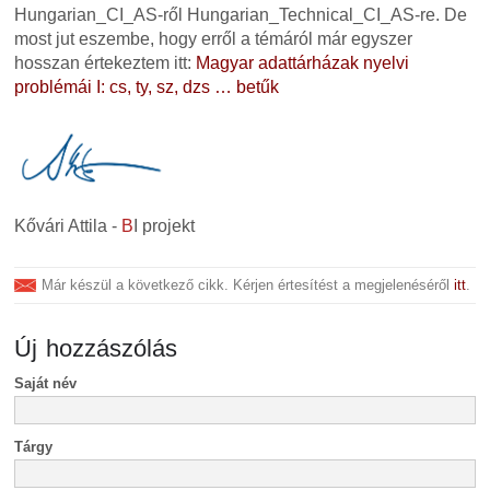
Hungarian_CI_AS-ről Hungarian_Technical_CI_AS-re. De
most jut eszembe, hogy erről a témáról már egyszer
hosszan értekeztem itt:
Magyar adattárházak nyelvi
problémái I: cs, ty, sz, dzs … betűk
Kővári Attila -
B
I projekt
Már készül a következő cikk. Kérjen értesítést a megjelenéséről
itt
.
Új hozzászólás
Saját név
Tárgy