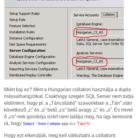
Miért baj ez? Mert a Hungarian collation használja a dupla
mássalhangzókat. Csakhogy szegén SQL Server nem tudja
eldönteni, hogy pl. a „Táncstúdió” szavunkban a „Tán” után
következő „c” és „s” betű „cs” betű avagy „c” és „s”. És mivel
ő „cs”-nek gondolja ezért nem találja meg, ha úgy keresünk
rá, hogy
Select
*
from
t
where
szo
like
'Tánc%'
Hogy ezt elkerüljük, meg kell változtatni a collationt