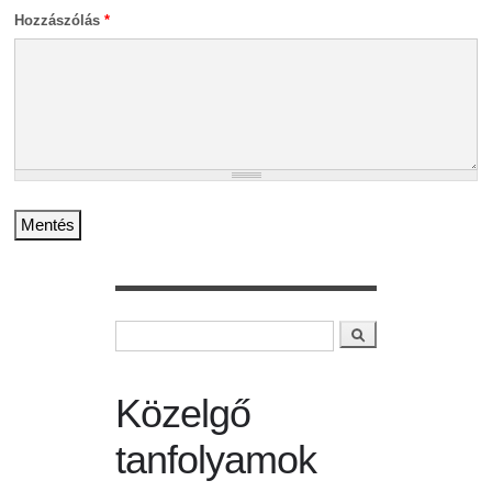
Hozzászólás
*
Keresés
Keresés űrlap
Közelgő
tanfolyamok