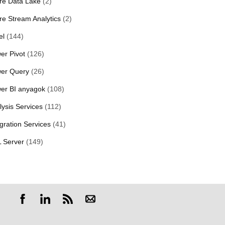
re Data Lake
(2)
re Stream Analytics
(2)
el
(144)
er Pivot
(126)
er Query
(26)
er BI anyagok
(108)
lysis Services
(112)
egration Services
(41)
 Server
(149)