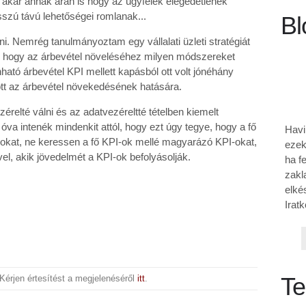
g akár annak árán is hogy az ügyfelek elégedetlenek
osszú távú lehetőségei romlanak...
Bl
ni. Nemrég tanulmányoztam egy vállalati üzleti stratégiát
va, hogy az árbevétel növeléséhez milyen módszereket
ató árbevétel KPI mellett kapásból ott volt jónéhány
tt az árbevétel növekedésének hatására.
zérelté válni és az adatvezéreltté tételben kiemelt
va intenék mindenkit attól, hogy ezt úgy tegye, hogy a fő
Havi
okat, ne keressen a fő KPI-ok mellé magyarázó KPI-okat,
ezek
el, akik jövedelmét a KPI-ok befolyásolják.
ha f
zakl
elké
Iratk
Te
Kérjen értesítést a megjelenéséről
itt
.