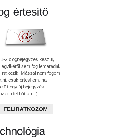
og értesítő
 1-2 blogbejegyzés készül,
 egyikéről sem fog lemaradni,
eliratkozik. Mással nem fogom
atni, csak értesítem, ha
szült egy új bejegyzés.
ozzon fel bátran :-)
FELIRATKOZOM
chnológia