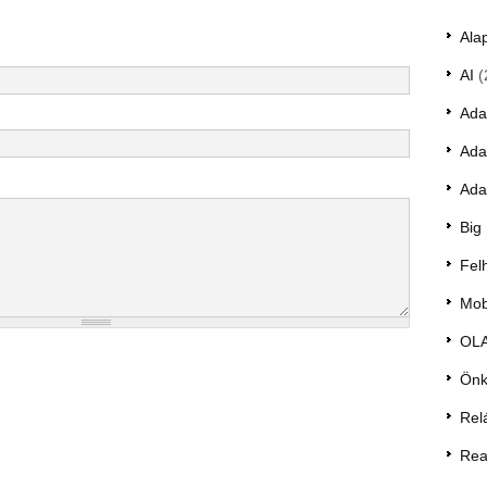
Ala
AI
(
Ada
Ada
Ada
Big
Fel
Mobi
OL
Önk
Rel
Rea