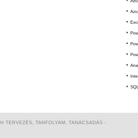
Azu
Azu
Exc
Pow
Pow
Pow
Ana
Int
SQL
WH TERVEZÉS, TANFOLYAM, TANÁCSADÁS -