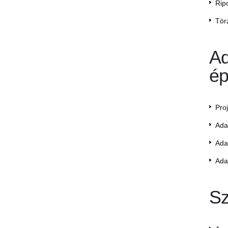
Rip
Tör
Ad
ép
Pro
Ada
Ada
Ada
Sz