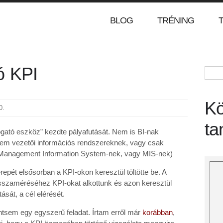
BLOG
TRÉNING
ó KPI
Ke
Kö
0.
ta
ogató eszköz” kezdte pályafutását. Nem is BI-nak
nem vezetői információs rendszereknek, vagy csak
 Management Information System-nek, vagy MIS-nek)
pét elsősorban a KPI-okon keresztül töltötte be. A
isszaméréséhez KPI-okat alkottunk és azon keresztül
ását, a cél elérését.
tsem egy egyszerű feladat. Írtam erről már
korábban
,