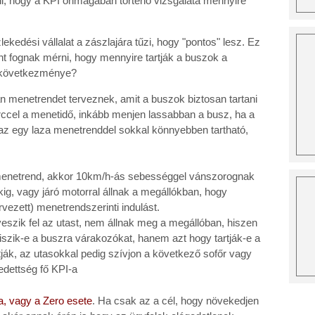
rni, hogy a KPI önmagában történő vizsgálata mennyire
ekedési vállalat a zászlajára tűzi, hogy "pontos" lesz. Ez
int fognak mérni, hogy mennyire tartják a buszok a
a következménye?
 menetrendet terveznek, amit a buszok biztosan tartani
rccel a menetidő, inkább menjen lassabban a busz, ha a
 az egy laza menetrenddel sokkal könnyebben tartható,
menetrend, akkor 10km/h-ás sebességgel vánszorognak
kig, vagy járó motorral állnak a megállókban, hogy
vezett) menetrendszerinti indulást.
szik fel az utast, nem állnak meg a megállóban, hiszen
iszik-e a buszra várakozókat, hanem azt hogy tartják-e a
tják, az utasokkal pedig szívjon a következő sofőr vagy
edettség fő KPI-a
a, vagy a Zero esete
. Ha csak az a cél, hogy növekedjen