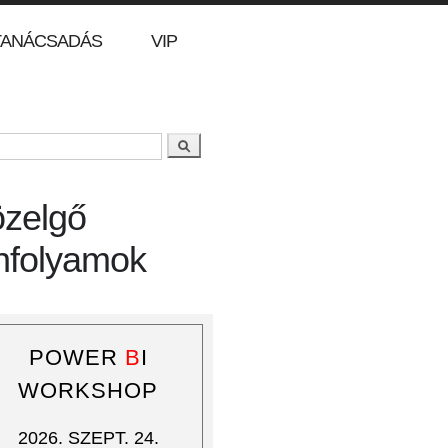
TANÁCSADÁS
VIP
Keresés
resés űrlap
zelgő
nfolyamok
POWER
B
I
WORKSHOP
2026. SZEPT. 24.