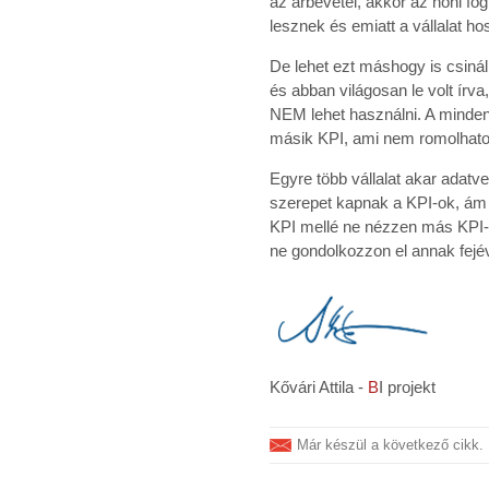
az árbevétel, akkor az nőni fo
lesznek és emiatt a vállalat h
De lehet ezt máshogy is csinál
és abban világosan le volt ír
NEM lehet használni. A mindenh
másik KPI, ami nem romolhato
Egyre több vállalat akar adatve
szerepet kapnak a KPI-ok, ám ó
KPI mellé ne nézzen más KPI-
ne gondolkozzon el annak fejév
Kővári Attila -
B
I projekt
Már készül a következő cikk. 