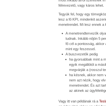
most inkább arról szeretnék í
félrevezető, vagy káros lehet.
Tegyük fel, hogy egy tömegközl
lesz a fő KPI, mindenkit aszer
menetrendet. Mi lesz ennek 
A menetrendtervezők olyan
tudnak. Inkább nőjön 5 pe
fő cél a pontosság, akkor
mint egy feszessel.
A buszvezetők pedig
ha gyorsabbak mint a 
egyik megállótól a mási
megvárják a (rosszul ter
ha késnek, akkor nem ve
nem azt nézik, hogy elv
menetrendet. És azt tar
az akinek az ügyfélelég
Vagy itt van példának rá a
Tesl