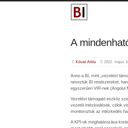
A mindenhat
Kővári Attila
2022. május 1
Anno a BI, mint „vezetést tám
neveztük BI rendszereket, ha
egyszerűen VIR-nek (Angolul
Vezetést támogató eszköz szere
vezetői intézkedések, célok v
monitoroztuk az intézkedés hat
A KPI-ok meghatározása korán