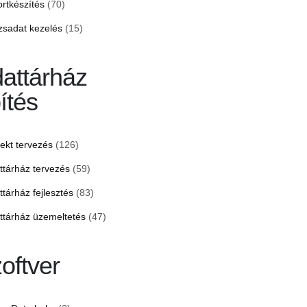
ortkészítés
(70)
zsadat kezelés
(15)
attárház
ítés
jekt tervezés
(126)
ttárház tervezés
(59)
ttárház fejlesztés
(83)
ttárház üzemeltetés
(47)
oftver