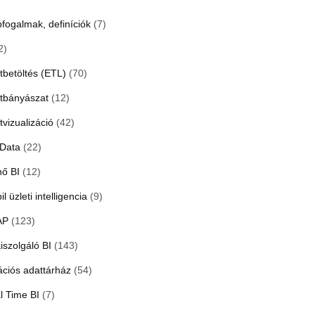
pfogalmak, definíciók
(7)
2)
tbetöltés (ETL)
(70)
tbányászat
(12)
tvizualizáció
(42)
 Data
(22)
hő BI
(12)
l üzleti intelligencia
(9)
AP
(123)
iszolgáló BI
(143)
ációs adattárház
(54)
l Time BI
(7)