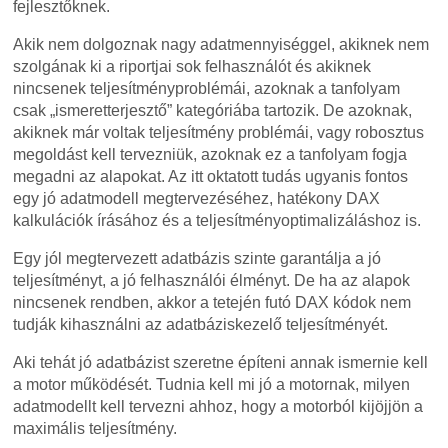
fejlesztőknek.
Akik nem dolgoznak nagy adatmennyiséggel, akiknek nem
szolgának ki a riportjai sok felhasználót és akiknek
nincsenek teljesítményproblémái, azoknak a tanfolyam
csak „ismeretterjesztő” kategóriába tartozik. De azoknak,
akiknek már voltak teljesítmény problémái, vagy robosztus
megoldást kell tervezniük, azoknak ez a tanfolyam fogja
megadni az alapokat. Az itt oktatott tudás ugyanis fontos
egy jó adatmodell megtervezéséhez, hatékony DAX
kalkulációk írásához és a teljesítményoptimalizáláshoz is.
Egy jól megtervezett adatbázis szinte garantálja a jó
teljesítményt, a jó felhasználói élményt. De ha az alapok
nincsenek rendben, akkor a tetején futó DAX kódok nem
tudják kihasználni az adatbáziskezelő teljesítményét.
Aki tehát jó adatbázist szeretne építeni annak ismernie kell
a motor működését. Tudnia kell mi jó a motornak, milyen
adatmodellt kell tervezni ahhoz, hogy a motorból kijöjjön a
maximális teljesítmény.