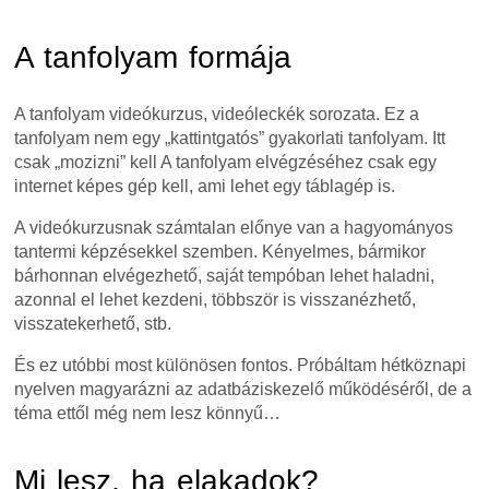
A tanfolyam formája
A tanfolyam videókurzus, videóleckék sorozata. Ez a
tanfolyam nem egy „kattintgatós” gyakorlati tanfolyam. Itt
csak „mozizni” kell A tanfolyam elvégzéséhez csak egy
internet képes gép kell, ami lehet egy táblagép is.
A videókurzusnak számtalan előnye van a hagyományos
tantermi képzésekkel szemben. Kényelmes, bármikor
bárhonnan elvégezhető, saját tempóban lehet haladni,
azonnal el lehet kezdeni, többször is visszanézhető,
visszatekerhető, stb.
És ez utóbbi most különösen fontos. Próbáltam hétköznapi
nyelven magyarázni az adatbáziskezelő működéséről, de a
téma ettől még nem lesz könnyű…
Mi lesz, ha elakadok?