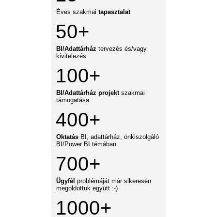
Éves szakmai
tapasztalat
50+
BI/Adattárház
tervezés és/vagy
kivitelezés
100+
BI/Adattárház p
rojekt
szakmai
támogatása
400+
O
ktatás
BI, adattárház, önkiszolgáló
BI/Power BI témában
700+
Ügyfél
problémáját már sikeresen
megoldottuk együtt :-)
1000+