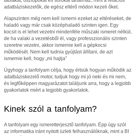
táblákat, oszlopokat és sorokat tartalmaz, mint a relációs
adatbáziskezelők, de egész eltérő módon kezeli őket.
Alapszinten még nem kell ismerni ezeket az eltéréseket, de
haladó vagy már csak középhaladó szinten igen. Egy
kocsit is el lehet vezetni mindenféle műszaki ismeret nélkül,
de ha valaki a vezetésből él, vagy professzionális szinten
szeretne vezetni, akkor ismernie kell a gépkocsi
működését. Nem kell tudnia gyújtást állítani, de azt
ismernie kell, hogy „mi hajtja”
Úgyhogy a tanfolyam célja, hogy értsük hogyan működik az
adatbáziskezelő motor, tudjuk hogy mi jó neki és mi nem,
és legfőképpen magyarázatot találjunk arra, hogy a legjobb
gyakorlatok miért a legjobb gyakorlatok.
Kinek szól a tanfolyam?
A tanfolyam egy ismeretterjesztő tanfolyam. Épp úgy szól
az informatika iránt nyitott üzleti felhasználóknak, mint a BI