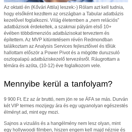
Az oktató én (Kővári Attila) leszek:-) Rólam azt kell tudnia,
hogy elsőként kezdtem az országban a Tabular adatbázis
kezelővel foglalkozni. Világ életemben a „nem relációs”
adatbázisok érdekeltek, a szakmai pályám első 10+
évében többdimenziós adatbázisokat terveztem és
építettem. Az MVP kitüntetésem révén Redmondban
találkoztam az Analysis Services fejlesztőivel és tőlük
hallottam először a Power Pivot és a mögötte duruzsuló
oszlopalapú adatbáziskezelő tervezésről. Ráugrottam a
témára és azóta, (10-12) éve foglalkozom vele.
Mennyibe kerül a tanfolyam?
9 900 Ft. Ez az ár bruttó, nem jön re se ÁFA se más. Durván
két VIP termes mozijegy ára és egy ugyanolyan egészestés
élményt ad, mint egy mozi.
Sajnos a vizuális és a hangélmény nem lesz olyan, mint
egy hollywoodi filmben, hiszen engem kell majd néznie és