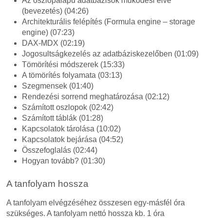
Az oszlopalapú adatbázisok működési elve
(bevezetés) (04:26)
Architekturális felépítés (Formula engine – storage
engine) (07:23)
DAX-MDX (02:19)
Jogosultságkezelés az adatbáziskezelőben (01:09)
Tömörítési módszerek (15:33)
A tömörítés folyamata (03:13)
Szegmensek (01:40)
Rendezési sorrend meghatározása (02:12)
Számított oszlopok (02:42)
Számított táblák (01:28)
Kapcsolatok tárolása (10:02)
Kapcsolatok bejárása (04:52)
Összefoglalás (02:44)
Hogyan tovább? (01:30)
A tanfolyam hossza
A tanfolyam elvégzéséhez összesen egy-másfél óra
szükséges. A tanfolyam nettó hossza kb. 1 óra