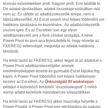
kivonás műveletekben profi. Nagyon profi. Erre találták ki.
De adatok tárolásában, adatok összekapcsolásában már
nem az. Ez utóbbi az adatbáziskezelők terepe, nem a
táblázatkezelőké. Az Excel sosem lesz képes többmillió sor
hatékony tárolására és kezelésére. Az adatbáziskezelők
viszont igen. És az Excelben van egy olyan
adatbáziskezelő ami a fenti célokat szolgálja. A neve
Power Pivot és pont arra fejlesztették ki, hogy növelje az
FKERES() sebességét, megoldja az adatok hatákony
tárolását.
Ha tehát lassú az FKERES(), akkor tegye át az adatokat a
Power Pivot adatbáziskezelőjébe aminek
eredményeképpen kisebb és gyorsabb Excel fájlokat fog
kapni. A Power Pivot többmillió sort képes hatékonyan
kezelni az Excelben. Az
Önkiszolgáló BI workshopon
például 4 különböző forrásból "összelookupolt" 3 millió
sornyi adatot kezelünk másodperces válaszidőkkel.
Ha tehát lassú az FKERES() akkor használja helyette a
Power Pivotot. A Power Pivot erre lett kitalálva és nagyon