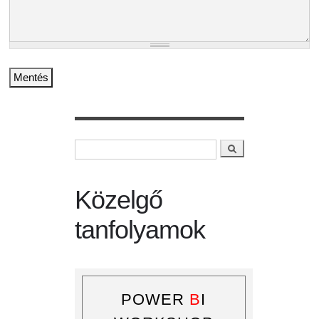
Keresés
Keresés űrlap
Közelgő
tanfolyamok
POWER
B
I