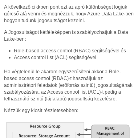
A következő cikkben pont ezt az apró különbséget fogjuk
górcső alá venni és megnézzük, hogy Azure Data Lake-ben
hogyan tudunk jogosultságot kezelni.
A Jogosultságot kétféleképpen is szabályozhatjuk a Data
Lake-ben:
Role-based access control (RBAC) segítségével és
Access control list (ACL) segítségével
Ha végtelenül le akarom egyszerűsíteni akkor a Role-
based access control (RBAC)-t használjuk az
adminisztrátori feladatok (erőforrás szintű) jogosultságának
szabályozására, az Access control list (ACL)-t pedig a
felhasználó szintű (fájlalapú) jogosultság kezelésre.
Nézzük egy kicsit részletesebben: