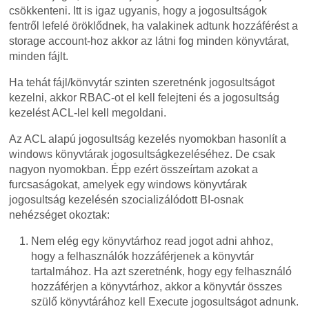
csökkenteni. Itt is igaz ugyanis, hogy a jogosultságok
fentről lefelé öröklődnek, ha valakinek adtunk hozzáférést a
storage account-hoz akkor az látni fog minden könyvtárat,
minden fájlt.
Ha tehát fájl/könvytár szinten szeretnénk jogosultságot
kezelni, akkor RBAC-ot el kell felejteni és a jogosultság
kezelést ACL-lel kell megoldani.
Az ACL alapú jogosultság kezelés nyomokban hasonlít a
windows könyvtárak jogosultságkezeléséhez. De csak
nagyon nyomokban. Épp ezért összeírtam azokat a
furcsaságokat, amelyek egy windows könyvtárak
jogosultság kezelésén szocializálódott BI-osnak
nehézséget okoztak:
Nem elég egy könyvtárhoz read jogot adni ahhoz,
hogy a felhasználók hozzáférjenek a könyvtár
tartalmához. Ha azt szeretnénk, hogy egy felhasználó
hozzáférjen a könyvtárhoz, akkor a könyvtár összes
szülő könyvtárához kell Execute jogosultságot adnunk.