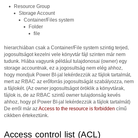
Resource Group
Storage Account
Container/Files system
Folder
file
hierarchiában csak a Container/File system szintig terjed,
jogosultságot kezelni vele könyvtár fájl szinten már nem
tudunk. Hiába vagyunk például tulajdonosai (owner) egy
storage accountnak, ez a jogosultság nem elég ahhoz,
hogy mondjuk Power BI-jal lekérdezzük az fájlok tartalmát,
mert az RBAC az erőforrás jogosultságát szabályozza, nem
a fájlokét. (Az owner jogosultságot öröklik a könyvtárak,
fájlok is, de az RBAC szintű owner tulajdonság kevés
ahhoz, hogy pl Power BI-jal lekérdezzük a fájlok tartalmát)
De erről már az
Access to the resource is forbidden
című
cikkben értekeztünk.
Access control list (ACL)