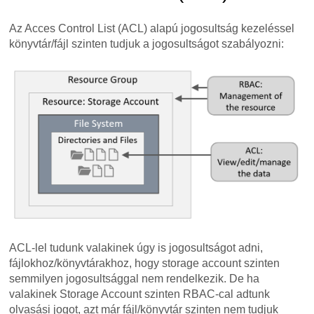
Az Acces Control List (ACL) alapú jogosultság kezeléssel
könyvtár/fájl szinten tudjuk a jogosultságot szabályozni:
ACL-lel tudunk valakinek úgy is jogosultságot adni,
fájlokhoz/könyvtárakhoz, hogy storage account szinten
semmilyen jogosultsággal nem rendelkezik. De ha
valakinek Storage Account szinten RBAC-cal adtunk
olvasási jogot, azt már fájl/könyvtár szinten nem tudjuk