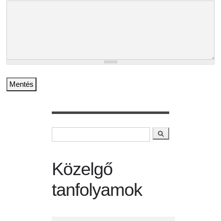
Keresés
Keresés űrlap
Közelgő
tanfolyamok