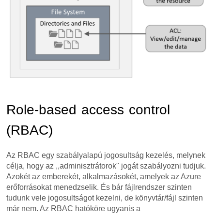
Role-based access control
(RBAC)
Az RBAC egy szabályalapú jogosultság kezelés, melynek
célja, hogy az ,,adminisztrátorok" jogát szabályozni tudjuk.
Azokét az emberekét, alkalmazásokét, amelyek az Azure
erőforrásokat menedzselik. És bár fájlrendszer szinten
tudunk vele jogosultságot kezelni, de könyvtár/fájl szinten
már nem. Az RBAC hatóköre ugyanis a