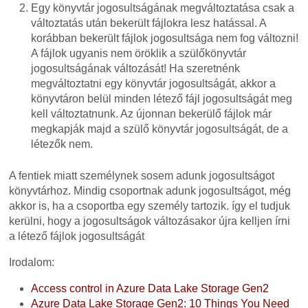
Egy könyvtár jogosultságának megváltoztatása csak a
változtatás után bekerült fájlokra lesz hatással. A
korábban bekerült fájlok jogosultsága nem fog változni!
A fájlok ugyanis nem öröklik a szülőkönyvtár
jogosultságának változását! Ha szeretnénk
megváltoztatni egy könyvtár jogosultságát, akkor a
könyvtáron belül minden létező fájl jogosultságát meg
kell változtatnunk. Az újonnan bekerülő fájlok már
megkapják majd a szülő könyvtár jogosultságát, de a
létezők nem.
A fentiek miatt személynek sosem adunk jogosultságot
könyvtárhoz. Mindig csoportnak adunk jogosultságot, még
akkor is, ha a csoportba egy személy tartozik. így el tudjuk
kerülni, hogy a jogosultságok változásakor újra kelljen írni
a létező fájlok jogosultságát
Irodalom:
Access control in Azure Data Lake Storage Gen2
Azure Data Lake Storage Gen2: 10 Things You Need