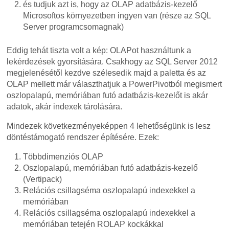
és tudjuk azt is, hogy az OLAP adatbázis-kezelő
Microsoftos környezetben ingyen van (része az SQL
Server programcsomagnak)
Eddig tehát tiszta volt a kép: OLAPot használtunk a
lekérdezések gyorsítására. Csakhogy az SQL Server 2012
megjelenésétől kezdve szélesedik majd a paletta és az
OLAP mellett már választhatjuk a PowerPivotból megismert
oszlopalapú, memóriában futó adatbázis-kezelőt is akár
adatok, akár indexek tárolására.
Mindezek következményeképpen 4 lehetőségünk is lesz
döntéstámogató rendszer építésére. Ezek:
Többdimenziós OLAP
Oszlopalapú, memóriában futó adatbázis-kezelő
(Vertipack)
Relációs csillagséma oszlopalapú indexekkel a
memóriában
Relációs csillagséma oszlopalapú indexekkel a
memóriában tetején ROLAP kockákkal