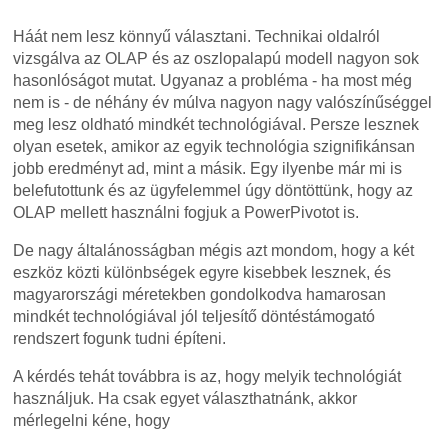
Háát nem lesz könnyű választani. Technikai oldalról
vizsgálva az OLAP és az oszlopalapú modell nagyon sok
hasonlóságot mutat. Ugyanaz a probléma - ha most még
nem is - de néhány év múlva nagyon nagy valószínűséggel
meg lesz oldható mindkét technológiával. Persze lesznek
olyan esetek, amikor az egyik technológia szignifikánsan
jobb eredményt ad, mint a másik. Egy ilyenbe már mi is
belefutottunk és az ügyfelemmel úgy döntöttünk, hogy az
OLAP mellett használni fogjuk a PowerPivotot is.
De nagy általánosságban mégis azt mondom, hogy a két
eszköz közti különbségek egyre kisebbek lesznek, és
magyarországi méretekben gondolkodva hamarosan
mindkét technológiával jól teljesítő döntéstámogató
rendszert fogunk tudni építeni.
A kérdés tehát továbbra is az, hogy melyik technológiát
használjuk. Ha csak egyet választhatnánk, akkor
mérlegelni kéne, hogy