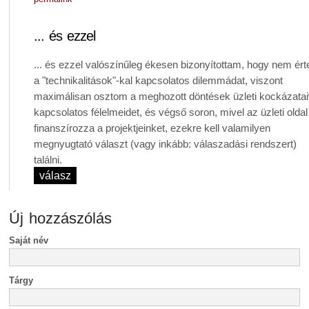
... és ezzel
... és ezzel valószínűleg ékesen bizonyítottam, hogy nem ér
a "technikalitások"-kal kapcsolatos dilemmádat, viszont
maximálisan osztom a meghozott döntések üzleti kockázatai
kapcsolatos félelmeidet, és végső soron, mivel az üzleti oldal
finanszírozza a projektjeinket, ezekre kell valamilyen
megnyugtató választ (vagy inkább: válaszadási rendszert)
találni.
válasz
Új hozzászólás
Saját név
Tárgy