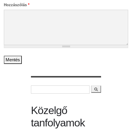
Hozzászólás
*
Keresés
Keresés űrlap
Közelgő
tanfolyamok