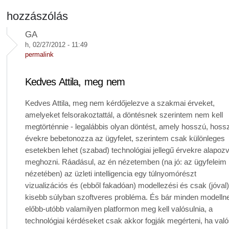
hozzászólás
GA
h, 02/27/2012 - 11:49
permalink
Kedves Attila, meg nem
Kedves Attila, meg nem kérdőjelezve a szakmai érveket,
amelyeket felsorakoztattál, a döntésnek szerintem nem kell
megtörténnie - legalábbis olyan döntést, amely hosszú, hoss
évekre bebetonozza az ügyfelet, szerintem csak különleges
esetekben lehet (szabad) technológiai jellegű érvekre alapoz
meghozni. Ráadásul, az én nézetemben (na jó: az ügyfeleim
nézetében) az üzleti intelligencia egy túlnyomórészt
vizualizációs és (ebből fakadóan) modellezési és csak (jóval
kisebb súlyban szoftveres probléma. És bár minden modelln
előbb-utóbb valamilyen platformon meg kell valósulnia, a
technológiai kérdéseket csak akkor fogják megérteni, ha val