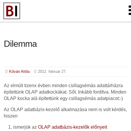
Dilemma
Kővári Attila
2012. február 27.
Az elmúlt tizenx évben minden csillagsémás adattárházra
építettünk OLAP adatkockákat. Sőt. Inkább fordítva. Minden
OLAP kocka alá építettünk egy csillagsémás adatpiacot:-)
Az OLAP adatbázis-kezelő alkalmazása nem is volt kérdés,
hiszen
ismerjük az
OLAP adatbázis-kezelők előnyeit