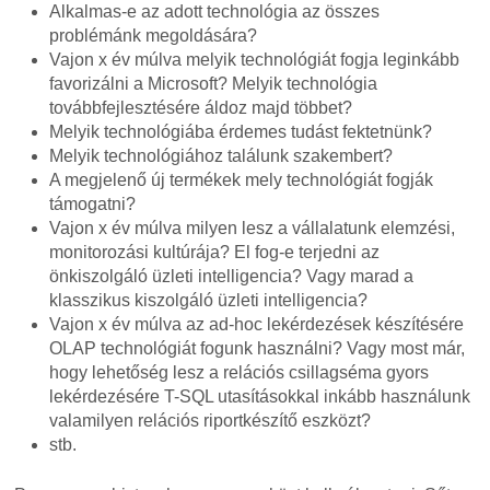
Alkalmas-e az adott technológia az összes
problémánk megoldására?
Vajon x év múlva melyik technológiát fogja leginkább
favorizálni a Microsoft? Melyik technológia
továbbfejlesztésére áldoz majd többet?
Melyik technológiába érdemes tudást fektetnünk?
Melyik technológiához találunk szakembert?
A megjelenő új termékek mely technológiát fogják
támogatni?
Vajon x év múlva milyen lesz a vállalatunk elemzési,
monitorozási kultúrája? El fog-e terjedni az
önkiszolgáló üzleti intelligencia? Vagy marad a
klasszikus kiszolgáló üzleti intelligencia?
Vajon x év múlva az ad-hoc lekérdezések készítésére
OLAP technológiát fogunk használni? Vagy most már,
hogy lehetőség lesz a relációs csillagséma gyors
lekérdezésére T-SQL utasításokkal inkább használunk
valamilyen relációs riportkészítő eszközt?
stb.