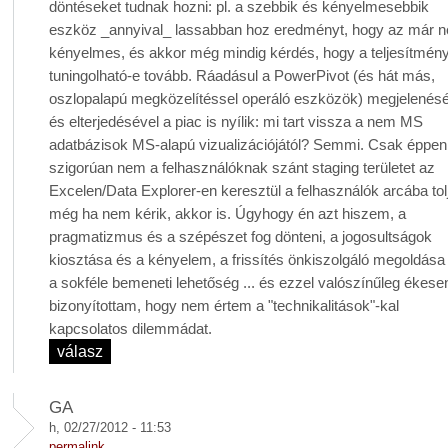
döntéseket tudnak hozni: pl. a szebbik és kényelmesebbik
eszköz _annyival_ lassabban hoz eredményt, hogy az már 
kényelmes, és akkor még mindig kérdés, hogy a teljesítmén
tuningolható-e tovább. Ráadásul a PowerPivot (és hát más,
oszlopalapú megközelítéssel operáló eszközök) megjelenés
és elterjedésével a piac is nyílik: mi tart vissza a nem MS
adatbázisok MS-alapú vizualizációjától? Semmi. Csak éppen
szigorúan nem a felhasználóknak szánt staging területet az
Excelen/Data Explorer-en keresztül a felhasználók arcába tol
még ha nem kérik, akkor is. Úgyhogy én azt hiszem, a
pragmatizmus és a szépészet fog dönteni, a jogosultságok
kiosztása és a kényelem, a frissítés önkiszolgáló megoldása
a sokféle bemeneti lehetőség ... és ezzel valószínűleg ékese
bizonyítottam, hogy nem értem a "technikalitások"-kal
kapcsolatos dilemmádat.
válasz
GA
h, 02/27/2012 - 11:53
permalink