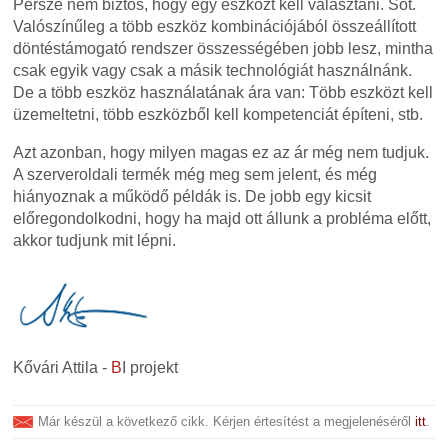
Persze nem biztos, hogy egy eszközt kell választani. Sőt.
Valószínűleg a több eszköz kombinációjából összeállított
döntéstámogató rendszer összességében jobb lesz, mintha
csak egyik vagy csak a másik technológiát használnánk.
De a több eszköz használatának ára van: Több eszközt kell
üzemeltetni, több eszközből kell kompetenciát építeni, stb.
Azt azonban, hogy milyen magas ez az ár még nem tudjuk.
A szerveroldali termék még meg sem jelent, és még
hiányoznak a működő példák is. De jobb egy kicsit
előregondolkodni, hogy ha majd ott állunk a probléma előtt,
akkor tudjunk mit lépni.
Kővári Attila -
B
I projekt
Már készül a következő cikk. Kérjen értesítést a megjelenéséről
itt
.